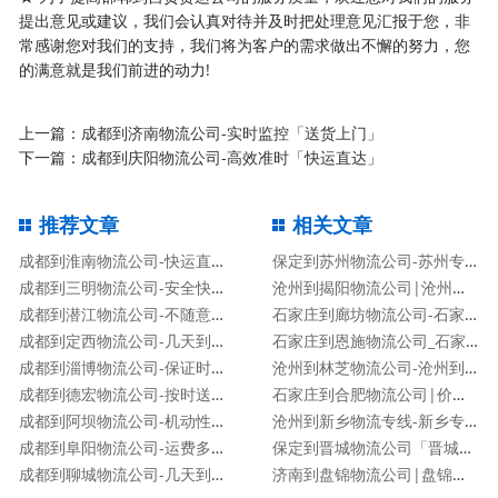
提出意见或建议，我们会认真对待并及时把处理意见汇报于您，非
常感谢您对我们的支持，我们将为客户的需求做出不懈的努力，您
的满意就是我们前进的动力!
上一篇：
成都到济南物流公司-实时监控「送货上门」
下一篇：
成都到庆阳物流公司-高效准时「快运直达」
推荐文章
相关文章
成都到淮南物流公司-快运直达「要几天时间」
保定到苏州物流公司-苏州专线
成都到三明物流公司-安全快捷「不随意加价」
沧州到揭阳物流公司|沧州到揭阳物流专线
成都到潜江物流公司-不随意加价「市县派送」
石家庄到廊坊物流公司-石家庄到廊坊货运专线
成都到定西物流公司-几天到达「高效快捷」
石家庄到恩施物流公司_石家庄到恩施物流专线
成都到淄博物流公司-保证时效「专业可靠」
沧州到林芝物流公司-沧州到林芝货运专线
成都到德宏物流公司-按时送达「准时到达」
石家庄到合肥物流公司|价格查询
成都到阿坝物流公司-机动性高「运费多少」
沧州到新乡物流专线-新乡专线
成都到阜阳物流公司-运费多少「服务周到」
保定到晋城物流公司「晋城专线」
成都到聊城物流公司-几天到达「高效快捷」
济南到盘锦物流公司|盘锦专线