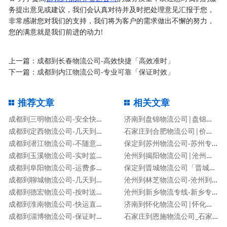
务提出意见或建议，我们会认真对待并及时把处理意见汇报于您，
非常感谢您对我们的支持，我们将为客户的需求做出不懈的努力，
您的满意就是我们前进的动力!
上一篇：
成都到长春物流公司-高效快捷「高效准时」
下一篇：
成都到内江物流公司-专业可靠「保证时效」
推荐文章
相关文章
成都到三明物流公司-安全快捷「不随意加价」
济南到盘锦物流公司|盘锦专线
成都到定西物流公司-几天到达「高效快捷」
石家庄到合肥物流公司|价格查询
成都到潜江物流公司-不随意加价「市县派送」
保定到苏州物流公司-苏州专线
成都到玉溪物流公司-实时监控「送货上门」
沧州到揭阳物流公司|沧州到揭阳物流专线
成都到阜阳物流公司-运费多少「服务周到」
保定到晋城物流公司「晋城专线」
成都到聊城物流公司-几天到达「高效快捷」
沧州到林芝物流公司-沧州到林芝货运专线
成都到德宏物流公司-按时送达「准时到达」
沧州到新乡物流专线-新乡专线
成都到淮南物流公司-快运直达「要几天时间」
济南到怀化物流公司|怀化专线
成都到淄博物流公司-保证时效「专业可靠」
石家庄到恩施物流公司_石家庄到恩施物流专线