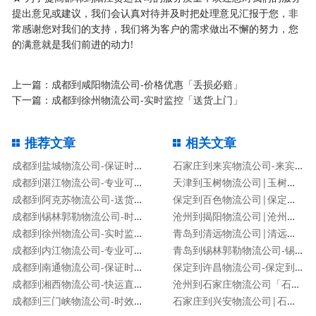
提出意见或建议，我们会认真对待并及时把处理意见汇报于您，非
常感谢您对我们的支持，我们将为客户的需求做出不懈的努力，您
的满意就是我们前进的动力!
上一篇：
成都到咸阳物流公司-价格优惠「丢损必赔」
下一篇：
成都到徐州物流公司-实时监控「送货上门」
推荐文章
相关文章
成都到盐城物流公司-保证时效「专业可靠」
石家庄到来宾物流公司-来宾专线
成都到湛江物流公司-专业可靠「保证时效」
天津到玉树物流公司|玉树专线
成都到阿克苏物流公司-送货上门「费用价格」
保定到百色物流公司|保定到百色货运专线
成都到锡林郭勒物流公司-时间多久「机动性高」
沧州到揭阳物流公司|沧州到揭阳物流专线
成都到徐州物流公司-实时监控「送货上门」
青岛到清远物流公司|清远专线
成都到内江物流公司-专业可靠「保证时效」
青岛到锡林郭勒物流公司-锡林郭勒专线
成都到南通物流公司-保证时效「专业可靠」
保定到许昌物流公司-保定到许昌货运专线
成都到湘西物流公司-快运直达「要几天时间」
沧州到石家庄物流公司「石家庄专线」
成都到三门峡物流公司-时效稳定「免费取件」
石家庄到兴安物流公司|石家庄到兴安货运专线