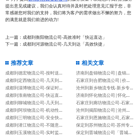
提出意见或建议，我们会认真对待并及时把处理意见汇报于您，非
常感谢您对我们的支持，我们将为客户的需求做出不懈的努力，您
的满意就是我们前进的动力!
上一篇：
成都到衡阳物流公司-高效准时「快运直达」
下一篇：
成都到河源物流公司-几天到达「高效快捷」
推荐文章
相关文章
成都到德宏物流公司-按时送达「准时到达」
济南到盘锦物流公司|盘锦专线
成都到定西物流公司-几天到达「高效快捷」
石家庄到合肥物流公司|价格查询
成都到淄博物流公司-保证时效「专业可靠」
沧州到新乡物流专线-新乡专线
成都到淮南物流公司-快运直达「要几天时间」
济南到怀化物流公司|怀化专线
成都到聊城物流公司-几天到达「高效快捷」
石家庄到廊坊物流公司-石家庄到廊坊货运专线
成都到阿坝物流公司-机动性高「运费多少」
沧州到揭阳物流公司|沧州到揭阳物流专线
成都到三明物流公司-安全快捷「不随意加价」
石家庄到恩施物流公司_石家庄到恩施物流专线
成都到潜江物流公司-不随意加价「市县派送」
保定到苏州物流公司-苏州专线
成都到玉溪物流公司-实时监控「送货上门」
保定到晋城物流公司「晋城专线」