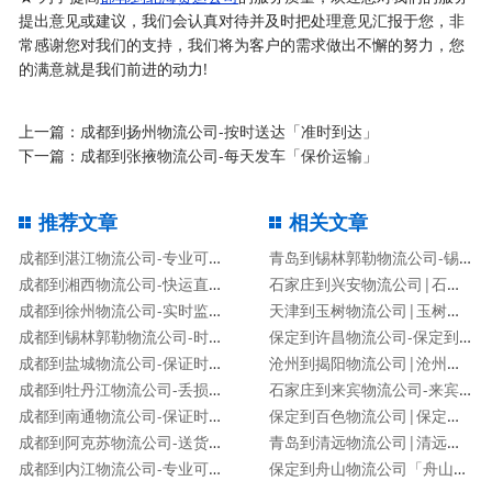
提出意见或建议，我们会认真对待并及时把处理意见汇报于您，非
常感谢您对我们的支持，我们将为客户的需求做出不懈的努力，您
的满意就是我们前进的动力!
上一篇：
成都到扬州物流公司-按时送达「准时到达」
下一篇：
成都到张掖物流公司-每天发车「保价运输」
推荐文章
相关文章
成都到湛江物流公司-专业可靠「保证时效」
青岛到锡林郭勒物流公司-锡林郭勒专线
成都到湘西物流公司-快运直达「要几天时间」
石家庄到兴安物流公司|石家庄到兴安货运专线
成都到徐州物流公司-实时监控「送货上门」
天津到玉树物流公司|玉树专线
成都到锡林郭勒物流公司-时间多久「机动性高」
保定到许昌物流公司-保定到许昌货运专线
成都到盐城物流公司-保证时效「专业可靠」
沧州到揭阳物流公司|沧州到揭阳物流专线
成都到牡丹江物流公司-丢损必赔「安全快捷」
石家庄到来宾物流公司-来宾专线
成都到南通物流公司-保证时效「专业可靠」
保定到百色物流公司|保定到百色货运专线
成都到阿克苏物流公司-送货上门「费用价格」
青岛到清远物流公司|清远专线
成都到内江物流公司-专业可靠「保证时效」
保定到舟山物流公司「舟山专线」