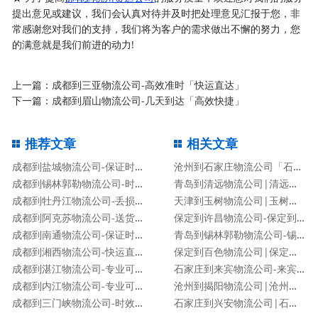
提出意见或建议，我们会认真对待并及时把处理意见汇报于您，非
常感谢您对我们的支持，我们将为客户的需求做出不懈的努力，您
的满意就是我们前进的动力!
上一篇：
成都到三亚物流公司-高效准时「快运直达」
下一篇：
成都到眉山物流公司-几天到达「高效快捷」
推荐文章
相关文章
成都到盐城物流公司-保证时效「专业可靠」
沧州到石家庄物流公司「石家庄专线」
成都到锡林郭勒物流公司-时间多久「机动性高」
青岛到清远物流公司|清远专线
成都到牡丹江物流公司-丢损必赔「安全快捷」
天津到玉树物流公司|玉树专线
成都到阿克苏物流公司-送货上门「费用价格」
保定到许昌物流公司-保定到许昌货运专线
成都到南通物流公司-保证时效「专业可靠」
青岛到锡林郭勒物流公司-锡林郭勒专线
成都到湘西物流公司-快运直达「要几天时间」
保定到百色物流公司|保定到百色货运专线
成都到湛江物流公司-专业可靠「保证时效」
石家庄到来宾物流公司-来宾专线
成都到内江物流公司-专业可靠「保证时效」
沧州到揭阳物流公司|沧州到揭阳物流专线
成都到三门峡物流公司-时效稳定「免费取件」
石家庄到兴安物流公司|石家庄到兴安货运专线