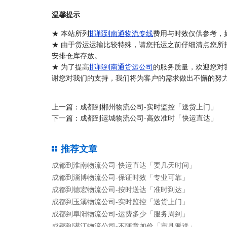
温馨提示
★ 本站所列
邯郸到南通物流专线
费用与时效仅供参考，
★ 由于货运运输比较特殊，请您托运之前仔细清点您所
安排仓库存放。
★ 为了提高
邯郸到南通货运公司
的服务质量，欢迎您对
谢您对我们的支持，我们将为客户的需求做出不懈的努力
上一篇：
成都到郴州物流公司-实时监控「送货上门」
下一篇：
成都到运城物流公司-高效准时「快运直达」
推荐文章
成都到淮南物流公司-快运直达「要几天时间」
成都到淄博物流公司-保证时效「专业可靠」
成都到德宏物流公司-按时送达「准时到达」
成都到玉溪物流公司-实时监控「送货上门」
成都到阜阳物流公司-运费多少「服务周到」
成都到潜江物流公司-不随意加价「市县派送」