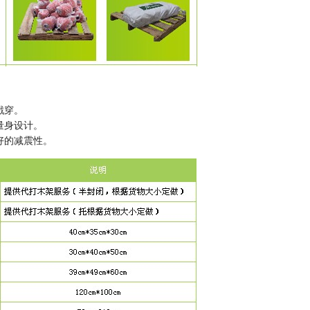
戳穿。
量身设计。
好的减震性。