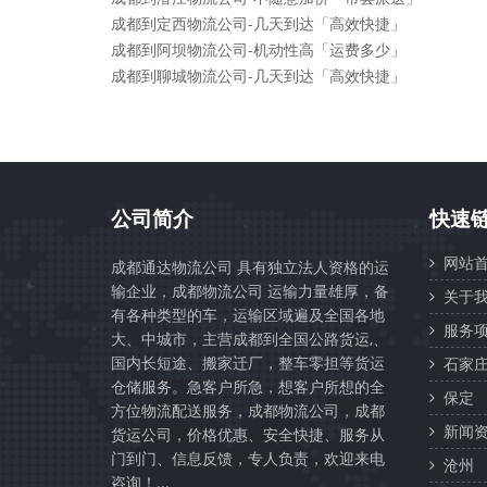
成都到定西物流公司-几天到达「高效快捷」
成都到阿坝物流公司-机动性高「运费多少」
成都到聊城物流公司-几天到达「高效快捷」
公司简介
快速
网站首
成都通达物流公司 具有独立法人资格的运
输企业，成都物流公司 运输力量雄厚，备
关于我
有各种类型的车，运输区域遍及全国各地
服务项
大、中城市，主营成都到全国公路货运,、
国内长短途、搬家迁厂，整车零担等货运
石家
仓储服务。急客户所急，想客户所想的全
保定
方位物流配送服务，成都物流公司，成都
新闻资
货运公司，价格优惠、安全快捷、服务从
门到门、信息反馈，专人负责，欢迎来电
沧州
咨询！...