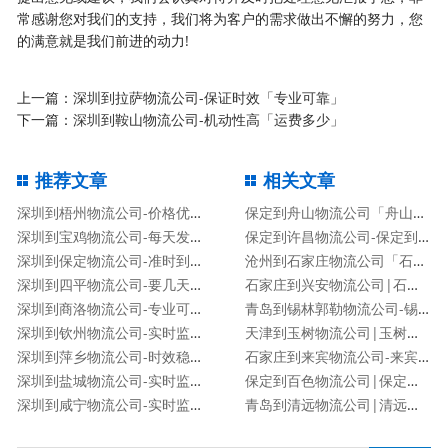
常感谢您对我们的支持，我们将为客户的需求做出不懈的努力，您
的满意就是我们前进的动力!
上一篇：
深圳到拉萨物流公司-保证时效「专业可靠」
下一篇：
深圳到鞍山物流公司-机动性高「运费多少」
推荐文章
相关文章
深圳到梧州物流公司-价格优惠「丢损必赔」
保定到舟山物流公司「舟山专线」
深圳到宝鸡物流公司-每天发车「保价运输」
保定到许昌物流公司-保定到许昌货运专线
深圳到保定物流公司-准时到达「时间多久」
沧州到石家庄物流公司「石家庄专线」
深圳到四平物流公司-要几天时间「按时送达」
石家庄到兴安物流公司|石家庄到兴安货运专线
深圳到商洛物流公司-专业可靠「保证时效」
青岛到锡林郭勒物流公司-锡林郭勒专线
深圳到钦州物流公司-实时监控「送货上门」
天津到玉树物流公司|玉树专线
深圳到萍乡物流公司-时效稳定「免费取件」
石家庄到来宾物流公司-来宾专线
深圳到盐城物流公司-实时监控「送货上门」
保定到百色物流公司|保定到百色货运专线
深圳到咸宁物流公司-实时监控「送货上门」
青岛到清远物流公司|清远专线