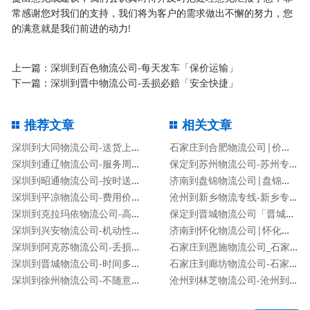
常感谢您对我们的支持，我们将为客户的需求做出不懈的努力，您
的满意就是我们前进的动力!
上一篇：
深圳到百色物流公司-每天发车「保价运输」
下一篇：
深圳到晋中物流公司-丢损必赔「安全快捷」
推荐文章
相关文章
深圳到大同物流公司-送货上门「费用价格」
石家庄到合肥物流公司|价格查询
深圳到通辽物流公司-服务周到「实时监控」
保定到苏州物流公司-苏州专线
深圳到昭通物流公司-按时送达「准时到达」
济南到盘锦物流公司|盘锦专线
深圳到平凉物流公司-费用价格「全境派送」
沧州到新乡物流专线-新乡专线
深圳到克拉玛依物流公司-高效快捷「高效准时」
保定到晋城物流公司「晋城专线」
深圳到兴安物流公司-机动性高「运费多少」
济南到怀化物流公司|怀化专线
深圳到阿克苏物流公司-丢损必赔「安全快捷」
石家庄到恩施物流公司_石家庄到恩施物流专线
深圳到晋城物流公司-时间多久「机动性高」
石家庄到廊坊物流公司-石家庄到廊坊货运专线
深圳到徐州物流公司-不随意加价「市县派送」
沧州到林芝物流公司-沧州到林芝货运专线