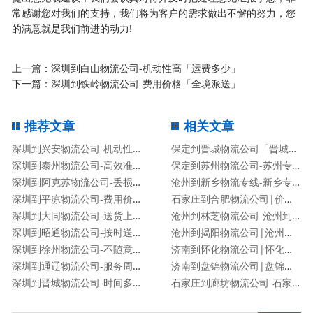
常感谢您对我们的支持，我们将为客户的需求做出不懈的努力，您
的满意就是我们前进的动力!
上一篇：
深圳到白山物流公司-机动性高「运费多少」
下一篇：
深圳到铁岭物流公司-费用价格「全境派送」
推荐文章
相关文章
深圳到兴安物流公司-机动性高「运费多少」
保定到晋城物流公司「晋城专线」
深圳到泰州物流公司-高效准时「快运直达」
保定到苏州物流公司-苏州专线
深圳到阿克苏物流公司-丢损必赔「安全快捷」
沧州到新乡物流专线-新乡专线
深圳到平凉物流公司-费用价格「全境派送」
石家庄到合肥物流公司|价格查询
深圳到大同物流公司-送货上门「费用价格」
沧州到林芝物流公司-沧州到林芝货运专线
深圳到昭通物流公司-按时送达「准时到达」
沧州到揭阳物流公司|沧州到揭阳物流专线
深圳到徐州物流公司-不随意加价「市县派送」
济南到怀化物流公司|怀化专线
深圳到通辽物流公司-服务周到「实时监控」
济南到盘锦物流公司|盘锦专线
深圳到晋城物流公司-时间多久「机动性高」
石家庄到廊坊物流公司-石家庄到廊坊货运专线