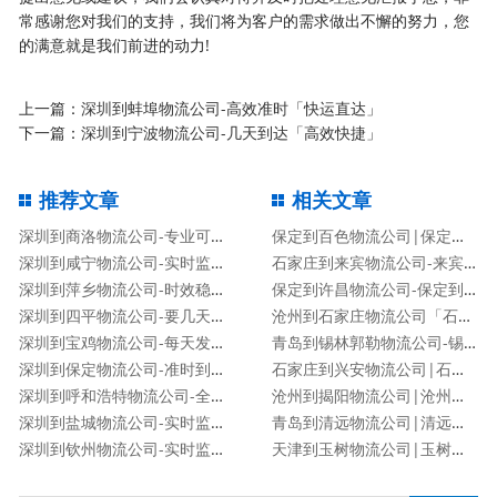
常感谢您对我们的支持，我们将为客户的需求做出不懈的努力，您
的满意就是我们前进的动力!
上一篇：
深圳到蚌埠物流公司-高效准时「快运直达」
下一篇：
深圳到宁波物流公司-几天到达「高效快捷」
推荐文章
相关文章
深圳到商洛物流公司-专业可靠「保证时效」
保定到百色物流公司|保定到百色货运专线
深圳到咸宁物流公司-实时监控「送货上门」
石家庄到来宾物流公司-来宾专线
深圳到萍乡物流公司-时效稳定「免费取件」
保定到许昌物流公司-保定到许昌货运专线
深圳到四平物流公司-要几天时间「按时送达」
沧州到石家庄物流公司「石家庄专线」
深圳到宝鸡物流公司-每天发车「保价运输」
青岛到锡林郭勒物流公司-锡林郭勒专线
深圳到保定物流公司-准时到达「时间多久」
石家庄到兴安物流公司|石家庄到兴安货运专线
深圳到呼和浩特物流公司-全境派送「时效稳定」
沧州到揭阳物流公司|沧州到揭阳物流专线
深圳到盐城物流公司-实时监控「送货上门」
青岛到清远物流公司|清远专线
深圳到钦州物流公司-实时监控「送货上门」
天津到玉树物流公司|玉树专线