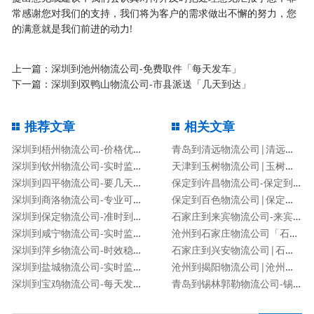
常感谢您对我们的支持，我们将为客户的需求做出不懈的努力，您
的满意就是我们前进的动力!
上一篇：
深圳到池州物流公司-免费取件「每天发车」
下一篇：
深圳到双鸭山物流公司-市县派送「几天到达」
推荐文章
相关文章
深圳到梧州物流公司-价格优惠「丢损必赔」
青岛到清远物流公司|清远专线
深圳到钦州物流公司-实时监控「送货上门」
天津到玉树物流公司|玉树专线
深圳到四平物流公司-要几天时间「按时送达」
保定到许昌物流公司-保定到许昌货运专线
深圳到商洛物流公司-专业可靠「保证时效」
保定到百色物流公司|保定到百色货运专线
深圳到保定物流公司-准时到达「时间多久」
石家庄到来宾物流公司-来宾专线
深圳到咸宁物流公司-实时监控「送货上门」
沧州到石家庄物流公司「石家庄专线」
深圳到萍乡物流公司-时效稳定「免费取件」
石家庄到兴安物流公司|石家庄到兴安货运专线
深圳到盐城物流公司-实时监控「送货上门」
沧州到揭阳物流公司|沧州到揭阳物流专线
深圳到宝鸡物流公司-每天发车「保价运输」
青岛到锡林郭勒物流公司-锡林郭勒专线