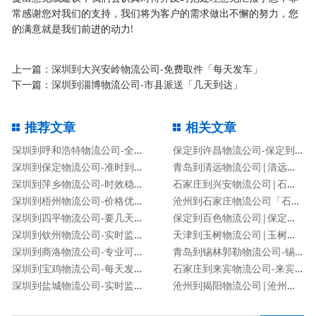
常感谢您对我们的支持，我们将为客户的需求做出不懈的努力，您
的满意就是我们前进的动力!
上一篇：
深圳到大兴安岭物流公司-免费取件「每天发车」
下一篇：
深圳到淄博物流公司-市县派送「几天到达」
推荐文章
相关文章
深圳到呼和浩特物流公司-全境派送「时效稳定」
保定到许昌物流公司-保定到许昌货运专线
深圳到保定物流公司-准时到达「时间多久」
青岛到清远物流公司|清远专线
深圳到萍乡物流公司-时效稳定「免费取件」
石家庄到兴安物流公司|石家庄到兴安货运专线
深圳到梧州物流公司-价格优惠「丢损必赔」
沧州到石家庄物流公司「石家庄专线」
深圳到四平物流公司-要几天时间「按时送达」
保定到百色物流公司|保定到百色货运专线
深圳到钦州物流公司-实时监控「送货上门」
天津到玉树物流公司|玉树专线
深圳到商洛物流公司-专业可靠「保证时效」
青岛到锡林郭勒物流公司-锡林郭勒专线
深圳到宝鸡物流公司-每天发车「保价运输」
石家庄到来宾物流公司-来宾专线
深圳到盐城物流公司-实时监控「送货上门」
沧州到揭阳物流公司|沧州到揭阳物流专线