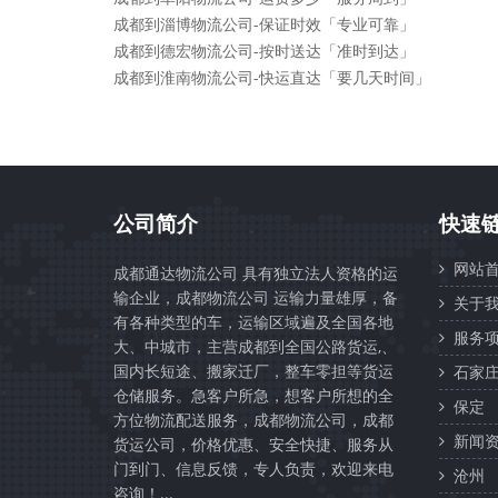
成都到淄博物流公司-保证时效「专业可靠」
成都到德宏物流公司-按时送达「准时到达」
成都到淮南物流公司-快运直达「要几天时间」
公司简介
快速
网站首
成都通达物流公司 具有独立法人资格的运
输企业，成都物流公司 运输力量雄厚，备
关于我
有各种类型的车，运输区域遍及全国各地
服务项
大、中城市，主营成都到全国公路货运,、
国内长短途、搬家迁厂，整车零担等货运
石家
仓储服务。急客户所急，想客户所想的全
保定
方位物流配送服务，成都物流公司，成都
新闻资
货运公司，价格优惠、安全快捷、服务从
门到门、信息反馈，专人负责，欢迎来电
沧州
咨询！...