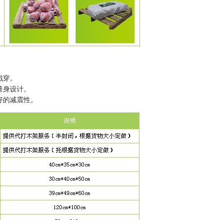
戳穿。
量身设计。
好的减震性。