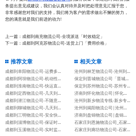
务提出意见或建议，我们会认真对待并及时把处理意见汇报于您，
非常感谢您对我们的支持，我们将为客户的需求做出不懈的努力，
您的满意就是我们前进的动力!
上一篇：
成都到南充物流公司-全境派送「时效稳定」
下一篇：
成都到阿克苏物流公司-送货上门「费用价格」
推荐文章
相关文章
成都到阜阳物流公司-运费多少「服务周到」
沧州到林芝物流公司-沧州到林芝货运专线
成都到阿坝物流公司-机动性高「运费多少」
保定到晋城物流公司「晋城专线」
成都到淮南物流公司-快运直达「要几天时间」
保定到苏州物流公司-苏州专线
成都到定西物流公司-几天到达「高效快捷」
济南到怀化物流公司|怀化专线
成都到潜江物流公司-不随意加价「市县派送」
沧州到新乡物流专线-新乡专线
成都到聊城物流公司-几天到达「高效快捷」
沧州到揭阳物流公司|沧州到揭阳物流专线
成都到三明物流公司-安全快捷「不随意加价」
济南到盘锦物流公司|盘锦专线
成都到淄博物流公司-保证时效「专业可靠」
石家庄到恩施物流公司_石家庄到恩施物流专线
成都到玉溪物流公司-实时监控「送货上门」
石家庄到廊坊物流公司-石家庄到廊坊货运专线