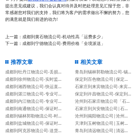
提出意见或建议，我们会认真对待并及时把处理意见汇报于您，非
常感谢您对我们的支持，我们将为客户的需求做出不懈的努力，您
的满意就是我们前进的动力!
上一篇：
成都到黄石物流公司-机动性高「运费多少」
下一篇：
成都到宁德物流公司-费用价格「全境派送」
推荐文章
相关文章
成都到牡丹江物流公司-丢损必赔「安全快捷」
青岛到锡林郭勒物流公司-锡林郭勒专线
成都到徐州物流公司-实时监控「送货上门」
保定到百色物流公司|保定到百色货运专线
成都到湘西物流公司-快运直达「要几天时间」
石家庄到来宾物流公司-来宾专线
成都到湛江物流公司-专业可靠「保证时效」
保定到许昌物流公司-保定到许昌货运专线
成都到内江物流公司-专业可靠「保证时效」
沧州到石家庄物流公司「石家庄专线」
成都到南通物流公司-保证时效「专业可靠」
石家庄到兴安物流公司|石家庄到兴安货运专线
成都到锡林郭勒物流公司-时间多久「机动性高」
沧州到揭阳物流公司|沧州到揭阳物流专线
成都到盐城物流公司-保证时效「专业可靠」
天津到玉树物流公司|玉树专线
成都到阿克苏物流公司-送货上门「费用价格」
青岛到清远物流公司|清远专线