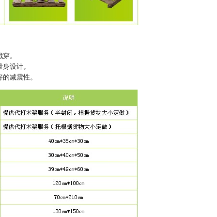
戳穿。
量身设计。
好的减震性。