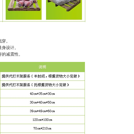
戳穿。
量身设计。
好的减震性。