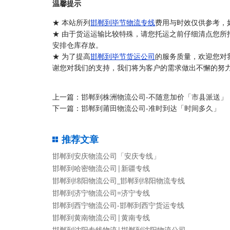
温馨提示
★ 本站所列
邯郸到毕节物流专线
费用与时效仅供参考，
★ 由于货运运输比较特殊，请您托运之前仔细清点您所
安排仓库存放。
★ 为了提高
邯郸到毕节货运公司
的服务质量，欢迎您对
谢您对我们的支持，我们将为客户的需求做出不懈的努力
上一篇：
邯郸到株洲物流公司-不随意加价「市县派送」
下一篇：
邯郸到莆田物流公司-准时到达「时间多久」
推荐文章
邯郸到安庆物流公司「安庆专线」
邯郸到哈密物流公司|新疆专线
邯郸到绵阳物流公司_邯郸到绵阳物流专线
邯郸到济宁物流公司=济宁专线
邯郸到西宁物流公司-邯郸到西宁货运专线
邯郸到黄南物流公司|黄南专线
邯郸到沈阳专线物流|邯郸到沈阳物流公司