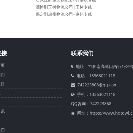
淄博到玉树物流公司|玉树专线
保定到惠州物流公司=惠州专线
链接
联系我们
页
地址：邯郸南高速口西行1公里
们
电话：13363021118
目
742223868@qq.com
庄
手机：13363021118
QQ咨询：
742223868
讯
网址：https://www.hdtdwl.c
们