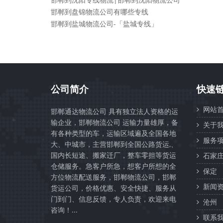
邯郸到盘锦物流公司有哪些专线
邯郸到盐城物流公司-「盐城专线」
公司简介
快速
网站首
邯郸通达物流公司 具有独立法人资格的运
输企业，邯郸物流公司 运输力量雄厚，备
关于我
有各种类型的车，运输区域遍及全国各地
服务项
大、中城市，主营邯郸到全国公路货运,、
国内长短途、搬家迁厂，整车零担等货运
石家
仓储服务。急客户所急，想客户所想的全
保定
方位物流配送服务，邯郸物流公司，邯郸
新闻资
货运公司，价格优惠、安全快捷、服务从
门到门、信息反馈，专人负责，欢迎来电
沧州
咨询！...
联系我