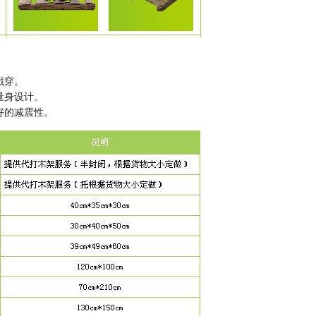
戳穿。
量身设计。
好的减震性。