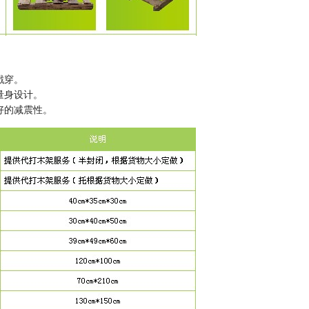
戳穿。
量身设计。
好的减震性。