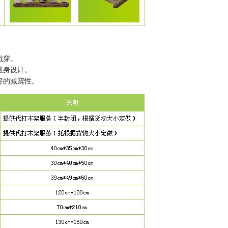
戳穿。
量身设计。
好的减震性。