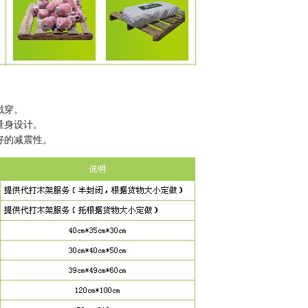
戳穿。
量身设计。
好的减震性。