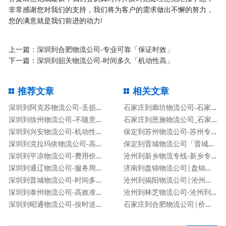
非常感谢您对我们的支持，我们将为客户的需求做出不懈的努力，
您的满意就是我们前进的动力!
上一篇：
深圳到合肥物流公司-专业可靠「保证时效」
下一篇：
深圳到韶关物流公司-时间多久「机动性高」
推荐文章
相关文章
深圳到阿克苏物流公司-丢损必赔「安全快捷」
石家庄到廊坊物流公司-石家庄到廊坊货运专线
深圳到徐州物流公司-不随意加价「市县派送」
石家庄到恩施物流公司_石家庄到恩施物流专线
深圳到兴安物流公司-机动性高「运费多少」
保定到苏州物流公司-苏州专线
深圳到克拉玛依物流公司-高效快捷「高效准时」
保定到晋城物流公司「晋城专线」
深圳到平凉物流公司-费用价格「全境派送」
沧州到新乡物流专线-新乡专线
深圳到通辽物流公司-服务周到「实时监控」
济南到盘锦物流公司|盘锦专线
深圳到晋城物流公司-时间多久「机动性高」
沧州到揭阳物流公司|沧州到揭阳物流专线
深圳到泰州物流公司-高效准时「快运直达」
沧州到林芝物流公司-沧州到林芝货运专线
深圳到昭通物流公司-按时送达「准时到达」
石家庄到合肥物流公司|价格查询