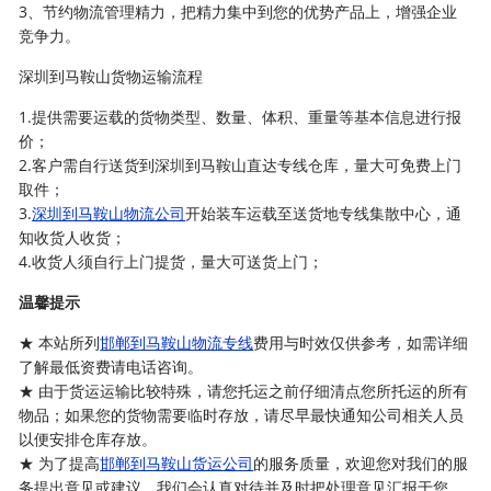
3、节约物流管理精力，把精力集中到您的优势产品上，增强企业
竞争力。
深圳到马鞍山货物运输流程
1.提供需要运载的货物类型、数量、体积、重量等基本信息进行报
价；
2.客户需自行送货到深圳到马鞍山直达专线仓库，量大可免费上门
取件；
3.
深圳到马鞍山物流公司
开始装车运载至送货地专线集散中心，通
知收货人收货；
4.收货人须自行上门提货，量大可送货上门；
温馨提示
★ 本站所列
邯郸到马鞍山物流专线
费用与时效仅供参考，如需详细
了解最低资费请电话咨询。
★ 由于货运运输比较特殊，请您托运之前仔细清点您所托运的所有
物品；如果您的货物需要临时存放，请尽早最快通知公司相关人员
以便安排仓库存放。
★ 为了提高
邯郸到马鞍山货运公司
的服务质量，欢迎您对我们的服
务提出意见或建议，我们会认真对待并及时把处理意见汇报于您，