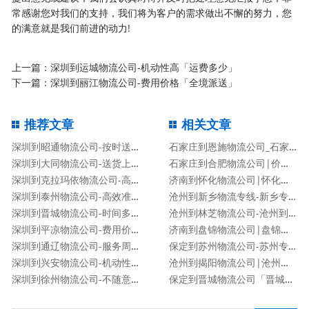
常感谢您对我们的支持，我们将为客户的需求做出不懈的努力，您
的满意就是我们前进的动力!
上一篇：
深圳到运城物流公司-机动性高「运费多少」
下一篇：
深圳到丽江物流公司-费用价格「全境派送」
推荐文章
相关文章
深圳到昭通物流公司-按时送达「准时到达」
石家庄到恩施物流公司_石家庄到恩施物流专线
深圳到大同物流公司-送货上门「费用价格」
石家庄到合肥物流公司|价格查询
深圳到克拉玛依物流公司-高效快捷「高效准时」
济南到怀化物流公司|怀化专线
深圳到泰州物流公司-高效准时「快运直达」
沧州到新乡物流专线-新乡专线
深圳到晋城物流公司-时间多久「机动性高」
沧州到林芝物流公司-沧州到林芝货运专线
深圳到平凉物流公司-费用价格「全境派送」
济南到盘锦物流公司|盘锦专线
深圳到通辽物流公司-服务周到「实时监控」
保定到苏州物流公司-苏州专线
深圳到兴安物流公司-机动性高「运费多少」
沧州到揭阳物流公司|沧州到揭阳物流专线
深圳到徐州物流公司-不随意加价「市县派送」
保定到晋城物流公司「晋城专线」