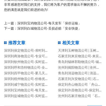
非常感谢您对我们的支持，我们将为客户的需求做出不懈的努力，
您的满意就是我们前进的动力!
上一篇：
深圳到宝鸡物流公司-每天发车「保价运输」
下一篇：
深圳到白城物流公司-丢损必赔「安全快捷」
推荐文章
相关文章
深圳到保定物流公司-准时到达「时间多久」
天津到玉树物流公司|玉树专线
深圳到商洛物流公司-专业可靠「保证时效」
石家庄到来宾物流公司-来宾专线
深圳到钦州物流公司-实时监控「送货上门」
青岛到锡林郭勒物流公司-锡林郭勒专线
深圳到呼和浩特物流公司-全境派送「时效稳定」
沧州到揭阳物流公司|沧州到揭阳物流专线
深圳到四平物流公司-要几天时间「按时送达」
青岛到清远物流公司|清远专线
深圳到梧州物流公司-价格优惠「丢损必赔」
石家庄到兴安物流公司|石家庄到兴安货运专线
深圳到咸宁物流公司-实时监控「送货上门」
保定到舟山物流公司「舟山专线」
深圳到宝鸡物流公司-每天发车「保价运输」
保定到许昌物流公司-保定到许昌货运专线
深圳到盐城物流公司-实时监控「送货上门」
沧州到石家庄物流公司「石家庄专线」