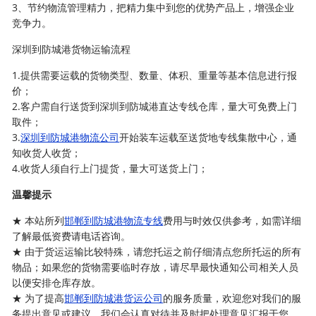
3、节约物流管理精力，把精力集中到您的优势产品上，增强企业
竞争力。
深圳到防城港货物运输流程
1.提供需要运载的货物类型、数量、体积、重量等基本信息进行报
价；
2.客户需自行送货到深圳到防城港直达专线仓库，量大可免费上门
取件；
3.
深圳到防城港物流公司
开始装车运载至送货地专线集散中心，通
知收货人收货；
4.收货人须自行上门提货，量大可送货上门；
温馨提示
★ 本站所列
邯郸到防城港物流专线
费用与时效仅供参考，如需详细
了解最低资费请电话咨询。
★ 由于货运运输比较特殊，请您托运之前仔细清点您所托运的所有
物品；如果您的货物需要临时存放，请尽早最快通知公司相关人员
以便安排仓库存放。
★ 为了提高
邯郸到防城港货运公司
的服务质量，欢迎您对我们的服
务提出意见或建议，我们会认真对待并及时把处理意见汇报于您，