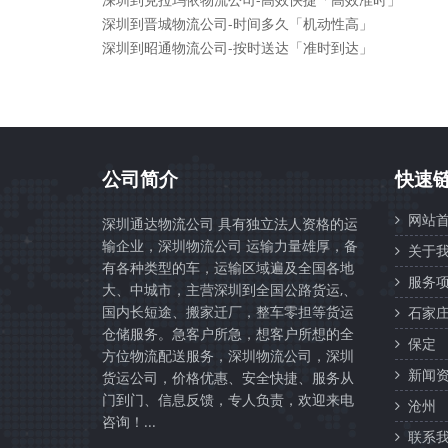
深圳到晋城物流公司-时间多久「机动性高」
深圳到昭通物流公司-按时送达「准时到达」
公司简介
快速
网站首
深圳通达物流公司 具有独立法人资格的运
输企业，深圳物流公司 运输力量雄厚，备
关于我
有各种类型的车，运输区域遍及全国各地
服务项
大、中城市，主营深圳到全国公路货运,、
国内长短途、搬家迁厂，整车零担等货运
石家
仓储服务。急客户所急，想客户所想的全
保定
方位物流配送服务，深圳物流公司，深圳
新闻资
货运公司，价格优惠、安全快捷、服务从
门到门、信息反馈，专人负责，欢迎来电
沧州
咨询！...
联系我