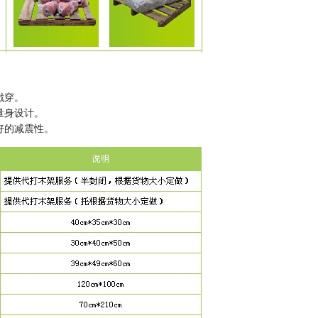
戳穿。
量身设计。
好的减震性。