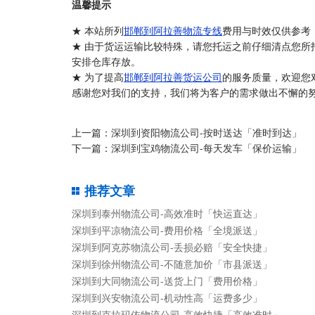
温馨提示
★ 本站所列
邯郸到阿拉善物流专线
费用与时效仅供参考
★ 由于货运运输比较特殊，请您托运之前仔细清点您所
安排仓库存放。
★ 为了提高
邯郸到阿拉善货运公司
的服务质量，欢迎您
感谢您对我们的支持，我们将为客户的需求做出不懈的努
上一篇：
深圳到资阳物流公司-按时送达「准时到达」
下一篇：
深圳到宝鸡物流公司-每天发车「保价运输」
推荐文章
深圳到泰州物流公司-高效准时「快运直达」
深圳到平凉物流公司-费用价格「全境派送」
深圳到阿克苏物流公司-丢损必赔「安全快捷」
深圳到徐州物流公司-不随意加价「市县派送」
深圳到大同物流公司-送货上门「费用价格」
深圳到兴安物流公司-机动性高「运费多少」
深圳到克拉玛依物流公司-高效快捷「高效准时」