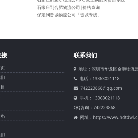
石家庄到合肥物流公司|价格查询
保定到晋城物流公司「晋城专线」
链接
联系我们
页
地址：深圳市华龙区金鹏物流
们
电话：13363021118
目
742223868@qq.com
庄
手机：13363021118
QQ咨询：
742223868
讯
网址：https://www.hdtdwl.c
们