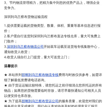
3、节约物流管理精力，把精力集中到您的优势产品上，增强企业
竞争力。
深圳到乌兰察布货物运输流程
1.提供需要运载的货物类型、数量、体积、重量等基本信息进行报
价；
2.客户需自行送货到深圳到乌兰察布直达专线仓库，量大可免费上
门取件；
3.
深圳到乌兰察布物流公司
开始装车运载至送货地专线集散中心，
通知收货人收货；
4.收货人须自行上门提货，量大可送货上门；
温馨提示
★ 本站所列
邯郸到乌兰察布物流专线
费用与时效仅供参考，如需详
细了解最低资费请电话咨询。
★ 由于货运运输比较特殊，请您托运之前仔细清点您所托运的所有
物品；如果您的货物需要临时存放，请尽早最快通知公司相关人员
以便安排仓库存放。
★ 为了提高
邯郸到乌兰察布货运公司
的服务质量，欢迎您对我们的
服务提出意见或建议，我们会认真对待并及时把处理意见汇报于