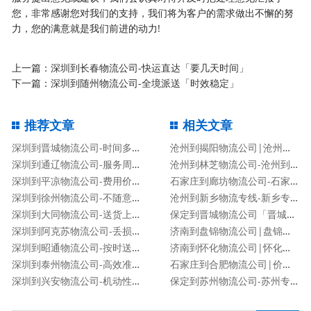
您，非常感谢您对我们的支持，我们将为客户的需求做出不懈的努
力，您的满意就是我们前进的动力!
上一篇：
深圳到长春物流公司-快运直达「要几天时间」
下一篇：
深圳到随州物流公司-全境派送「时效稳定」
推荐文章
相关文章
深圳到晋城物流公司-时间多久「机动性高」
沧州到揭阳物流公司|沧州到揭阳物流专线
深圳到通辽物流公司-服务周到「实时监控」
沧州到林芝物流公司-沧州到林芝货运专线
深圳到平凉物流公司-费用价格「全境派送」
石家庄到廊坊物流公司-石家庄到廊坊货运专线
深圳到徐州物流公司-不随意加价「市县派送」
沧州到新乡物流专线-新乡专线
深圳到大同物流公司-送货上门「费用价格」
保定到晋城物流公司「晋城专线」
深圳到阿克苏物流公司-丢损必赔「安全快捷」
济南到盘锦物流公司|盘锦专线
深圳到昭通物流公司-按时送达「准时到达」
济南到怀化物流公司|怀化专线
深圳到泰州物流公司-高效准时「快运直达」
石家庄到合肥物流公司|价格查询
深圳到兴安物流公司-机动性高「运费多少」
保定到苏州物流公司-苏州专线