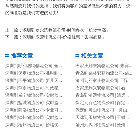
常感谢您对我们的支持，我们将为客户的需求做出不懈的努力，您
的满意就是我们前进的动力!
上一篇：
深圳到哈尔滨物流公司-时间多久「机动性高」
下一篇：
深圳到东营物流公司-价格优惠「丢损必赔」
推荐文章
相关文章
深圳到呼和浩特物流公司-全境派送「时效稳定」
石家庄到来宾物流公司-来宾专线
深圳到保定物流公司-准时到达「时间多久」
青岛到锡林郭勒物流公司-锡林郭勒专线
深圳到四平物流公司-要几天时间「按时送达」
沧州到石家庄物流公司「石家庄专线」
深圳到萍乡物流公司-时效稳定「免费取件」
石家庄到兴安物流公司|石家庄到兴安货运专线
深圳到咸宁物流公司-实时监控「送货上门」
青岛到清远物流公司|清远专线
深圳到盐城物流公司-实时监控「送货上门」
保定到百色物流公司|保定到百色货运专线
深圳到商洛物流公司-专业可靠「保证时效」
保定到舟山物流公司「舟山专线」
深圳到钦州物流公司-实时监控「送货上门」
天津到玉树物流公司|玉树专线
深圳到梧州物流公司-价格优惠「丢损必赔」
沧州到揭阳物流公司|沧州到揭阳物流专线