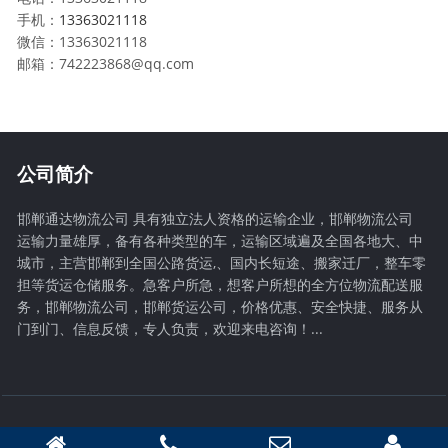
手机：
13363021118
微信：13363021118
邮箱：742223868@qq.com
公司简介
邯郸通达物流公司 具有独立法人资格的运输企业，邯郸物流公司
运输力量雄厚，备有各种类型的车，运输区域遍及全国各地大、中
城市，主营邯郸到全国公路货运,、国内长短途、搬家迁厂，整车零
担等货运仓储服务。急客户所急，想客户所想的全方位物流配送服
务，邯郸物流公司，邯郸货运公司，价格优惠、安全快捷、服务从
门到门、信息反馈，专人负责，欢迎来电咨询！...