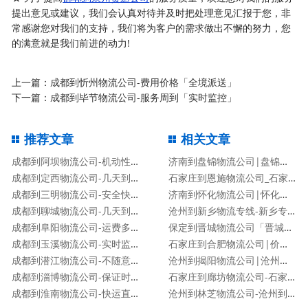
提出意见或建议，我们会认真对待并及时把处理意见汇报于您，非
常感谢您对我们的支持，我们将为客户的需求做出不懈的努力，您
的满意就是我们前进的动力!
上一篇：
成都到忻州物流公司-费用价格「全境派送」
下一篇：
成都到毕节物流公司-服务周到「实时监控」
推荐文章
相关文章
成都到阿坝物流公司-机动性高「运费多少」
济南到盘锦物流公司|盘锦专线
成都到定西物流公司-几天到达「高效快捷」
石家庄到恩施物流公司_石家庄到恩施物流专线
成都到三明物流公司-安全快捷「不随意加价」
济南到怀化物流公司|怀化专线
成都到聊城物流公司-几天到达「高效快捷」
沧州到新乡物流专线-新乡专线
成都到阜阳物流公司-运费多少「服务周到」
保定到晋城物流公司「晋城专线」
成都到玉溪物流公司-实时监控「送货上门」
石家庄到合肥物流公司|价格查询
成都到潜江物流公司-不随意加价「市县派送」
沧州到揭阳物流公司|沧州到揭阳物流专线
成都到淄博物流公司-保证时效「专业可靠」
石家庄到廊坊物流公司-石家庄到廊坊货运专线
成都到淮南物流公司-快运直达「要几天时间」
沧州到林芝物流公司-沧州到林芝货运专线