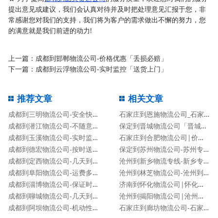
提出意见或建议，我们会认真对待并及时把处理意见汇报于您，非
常感谢您对我们的支持，我们将为客户的需求做出不懈的努力，您
的满意就是我们前进的动力!
上一篇：
成都到邯郸物流公司-价格优惠「丢损必赔」
下一篇：
成都到云浮物流公司-实时监控「送货上门」
推荐文章
相关文章
成都到三明物流公司-安全快捷「不随意加价」
石家庄到恩施物流公司_石家庄到恩施物流专线
成都到潜江物流公司-不随意加价「市县派送」
保定到晋城物流公司「晋城专线」
成都到玉溪物流公司-实时监控「送货上门」
石家庄到合肥物流公司|价格查询
成都到德宏物流公司-按时送达「准时到达」
保定到苏州物流公司-苏州专线
成都到定西物流公司-几天到达「高效快捷」
沧州到新乡物流专线-新乡专线
成都到阜阳物流公司-运费多少「服务周到」
沧州到林芝物流公司-沧州到林芝货运专线
成都到淄博物流公司-保证时效「专业可靠」
济南到怀化物流公司|怀化专线
成都到聊城物流公司-几天到达「高效快捷」
沧州到揭阳物流公司|沧州到揭阳物流专线
成都到阿坝物流公司-机动性高「运费多少」
石家庄到廊坊物流公司-石家庄到廊坊货运专线