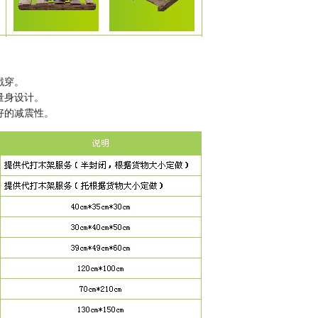
戳穿。
量身设计。
好的减震性。