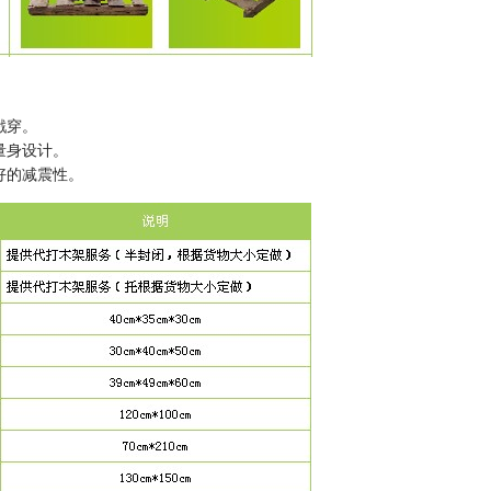
戳穿。
量身设计。
好的减震性。