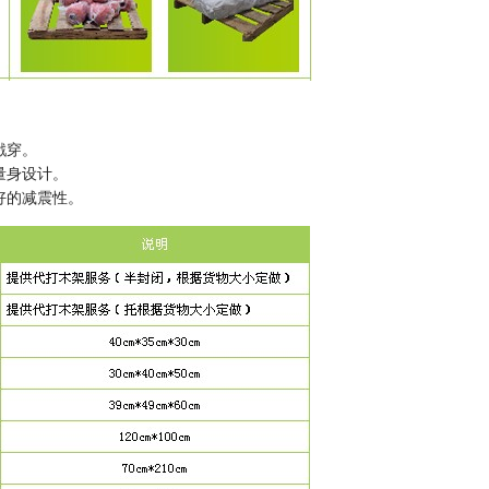
戳穿。
量身设计。
好的减震性。