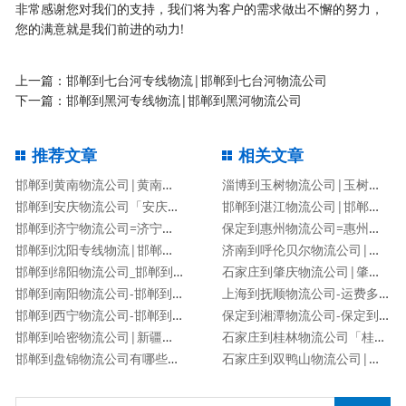
非常感谢您对我们的支持，我们将为客户的需求做出不懈的努力，
您的满意就是我们前进的动力!
上一篇：
邯郸到七台河专线物流|邯郸到七台河物流公司
下一篇：
邯郸到黑河专线物流|邯郸到黑河物流公司
推荐文章
相关文章
邯郸到黄南物流公司|黄南专线
淄博到玉树物流公司|玉树专线
邯郸到安庆物流公司「安庆专线」
邯郸到湛江物流公司|邯郸到湛江物流专线
邯郸到济宁物流公司=济宁专线
保定到惠州物流公司=惠州专线
邯郸到沈阳专线物流|邯郸到沈阳物流公司
济南到呼伦贝尔物流公司|济南到呼伦贝尔物流专线
邯郸到绵阳物流公司_邯郸到绵阳物流专线
石家庄到肇庆物流公司|肇庆专线
邯郸到南阳物流公司-邯郸到南阳货运专线
上海到抚顺物流公司-运费多少「服务周到」
邯郸到西宁物流公司-邯郸到西宁货运专线
保定到湘潭物流公司-保定到湘潭货运专线
邯郸到哈密物流公司|新疆专线
石家庄到桂林物流公司「桂林专线」
邯郸到盘锦物流公司有哪些专线
石家庄到双鸭山物流公司|石家庄到双鸭山货运专线