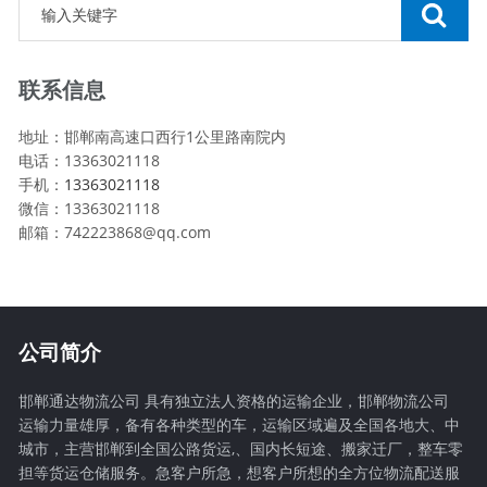
联系信息
地址：邯郸南高速口西行1公里路南院内
电话：13363021118
手机：
13363021118
微信：13363021118
邮箱：742223868@qq.com
公司简介
邯郸通达物流公司 具有独立法人资格的运输企业，邯郸物流公司
运输力量雄厚，备有各种类型的车，运输区域遍及全国各地大、中
城市，主营邯郸到全国公路货运,、国内长短途、搬家迁厂，整车零
担等货运仓储服务。急客户所急，想客户所想的全方位物流配送服