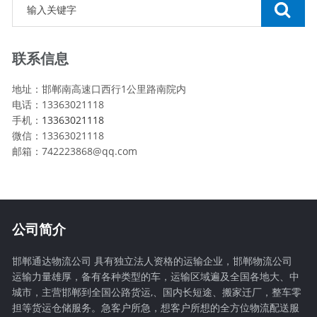
联系信息
地址：邯郸南高速口西行1公里路南院内
电话：13363021118
手机：
13363021118
微信：13363021118
邮箱：742223868@qq.com
公司简介
邯郸通达物流公司 具有独立法人资格的运输企业，邯郸物流公司
运输力量雄厚，备有各种类型的车，运输区域遍及全国各地大、中
城市，主营邯郸到全国公路货运,、国内长短途、搬家迁厂，整车零
担等货运仓储服务。急客户所急，想客户所想的全方位物流配送服