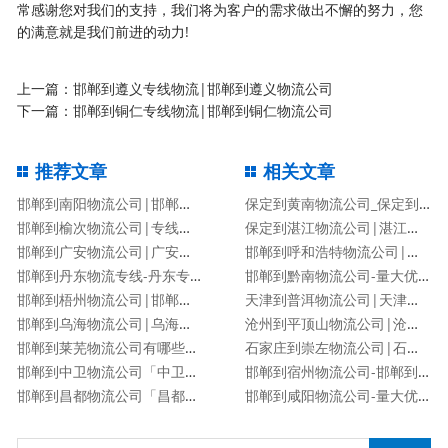
常感谢您对我们的支持，我们将为客户的需求做出不懈的努力，您
的满意就是我们前进的动力!
上一篇：
邯郸到遵义专线物流|邯郸到遵义物流公司
下一篇：
邯郸到铜仁专线物流|邯郸到铜仁物流公司
推荐文章
相关文章
邯郸到南阳物流公司|邯郸到南阳货运专线
保定到黄南物流公司_保定到黄南物流专线
邯郸到榆次物流公司|专线直达
保定到湛江物流公司|湛江专线
邯郸到广安物流公司|广安专线
邯郸到呼和浩特物流公司|邯郸到呼和浩特物流专线
邯郸到丹东物流专线-丹东专线
邯郸到黔南物流公司-量大优惠「价格优惠」
邯郸到梧州物流公司|邯郸到梧州物流专线
天津到普洱物流公司|天津到普洱物流专线
邯郸到乌海物流公司|乌海专线
沧州到平顶山物流公司|沧州到平顶山物流专线
邯郸到莱芜物流公司有哪些专线
石家庄到崇左物流公司|石家庄到崇左物流专线
邯郸到中卫物流公司「中卫专线」
邯郸到宿州物流公司-邯郸到宿州货运专线
邯郸到昌都物流公司「昌都专线」
邯郸到咸阳物流公司-量大优惠「价格优惠」