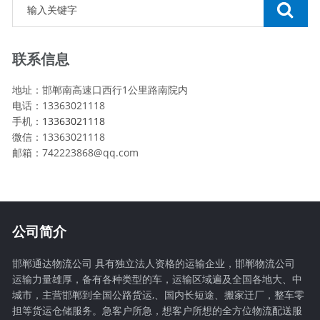
联系信息
地址：邯郸南高速口西行1公里路南院内
电话：13363021118
手机：
13363021118
微信：13363021118
邮箱：742223868@qq.com
公司简介
邯郸通达物流公司 具有独立法人资格的运输企业，邯郸物流公司
运输力量雄厚，备有各种类型的车，运输区域遍及全国各地大、中
城市，主营邯郸到全国公路货运,、国内长短途、搬家迁厂，整车零
担等货运仓储服务。急客户所急，想客户所想的全方位物流配送服