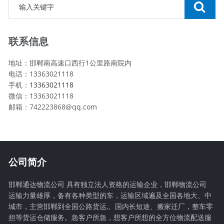
联系信息
地址：邯郸南高速口西行1公里路南院内
电话：13363021118
手机：
13363021118
微信：13363021118
邮箱：742223868@qq.com
公司简介
邯郸通达物流公司 具有独立法人资格的运输企业，邯郸物流公司
运输力量雄厚，备有各种类型的车，运输区域遍及全国各地大、中
城市，主营邯郸到全国公路货运,、国内长短途、搬家迁厂，整车零
担等货运仓储服务。急客户所急，想客户所想的全方位物流配送服