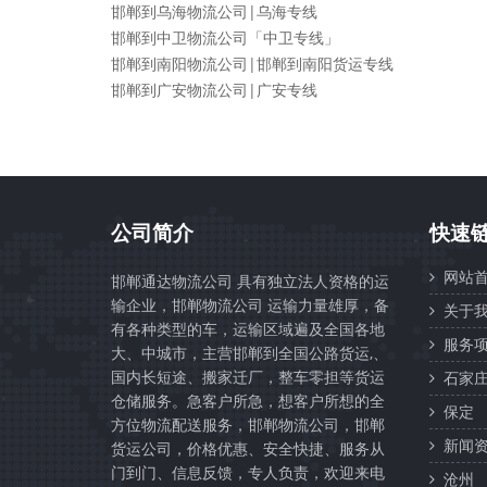
邯郸到乌海物流公司|乌海专线
邯郸到中卫物流公司「中卫专线」
邯郸到南阳物流公司|邯郸到南阳货运专线
邯郸到广安物流公司|广安专线
公司简介
快速
网站首
邯郸通达物流公司 具有独立法人资格的运
输企业，邯郸物流公司 运输力量雄厚，备
关于我
有各种类型的车，运输区域遍及全国各地
服务项
大、中城市，主营邯郸到全国公路货运,、
国内长短途、搬家迁厂，整车零担等货运
石家
仓储服务。急客户所急，想客户所想的全
保定
方位物流配送服务，邯郸物流公司，邯郸
新闻资
货运公司，价格优惠、安全快捷、服务从
门到门、信息反馈，专人负责，欢迎来电
沧州