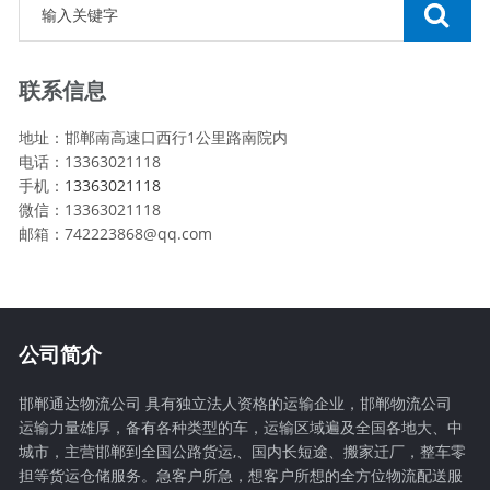
联系信息
地址：邯郸南高速口西行1公里路南院内
电话：13363021118
手机：
13363021118
微信：13363021118
邮箱：742223868@qq.com
公司简介
邯郸通达物流公司 具有独立法人资格的运输企业，邯郸物流公司
运输力量雄厚，备有各种类型的车，运输区域遍及全国各地大、中
城市，主营邯郸到全国公路货运,、国内长短途、搬家迁厂，整车零
担等货运仓储服务。急客户所急，想客户所想的全方位物流配送服