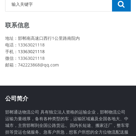
联系信息
地址：邯郸南高速口西行1公里路南院内
电话：13363021118
手机：
13363021118
微信：13363021118
邮箱：742223868@qq.com
公司简介
邯郸通达物流公司 具有独立法人资格的运输企业，邯郸物流公司
运输力量雄厚，备有各种类型的车，运输区域遍及全国各地大、中
城市，主营邯郸到全国公路货运,、国内长短途、搬家迁厂，整车零
担等货运仓储服务。急客户所急，想客户所想的全方位物流配送服