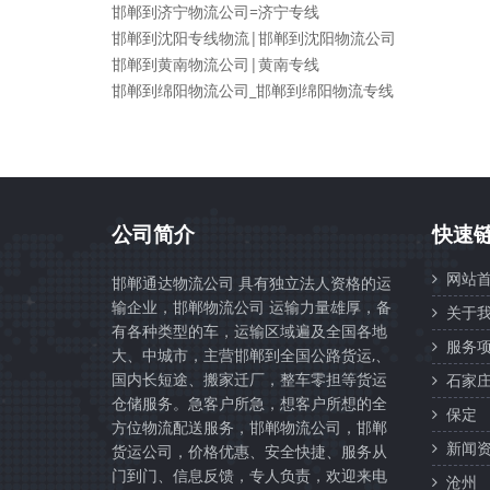
邯郸到济宁物流公司=济宁专线
邯郸到沈阳专线物流|邯郸到沈阳物流公司
邯郸到黄南物流公司|黄南专线
邯郸到绵阳物流公司_邯郸到绵阳物流专线
公司简介
快速
网站首
邯郸通达物流公司 具有独立法人资格的运
输企业，邯郸物流公司 运输力量雄厚，备
关于我
有各种类型的车，运输区域遍及全国各地
服务项
大、中城市，主营邯郸到全国公路货运,、
国内长短途、搬家迁厂，整车零担等货运
石家
仓储服务。急客户所急，想客户所想的全
保定
方位物流配送服务，邯郸物流公司，邯郸
新闻资
货运公司，价格优惠、安全快捷、服务从
门到门、信息反馈，专人负责，欢迎来电
沧州