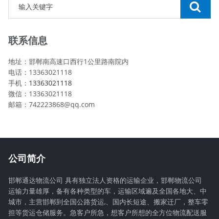
联系信息
地址：邯郸南高速口西行1公里路南院内
电话：13363021118
手机：
13363021118
微信：13363021118
邮箱：742223868@qq.com
公司简介
邯郸通达物流公司 具有独立法人资格的运输企业，邯郸物流公司
运输力量雄厚，备有各种类型的车，运输区域遍及全国各地大、中
城市，主营邯郸到全国公路货运,、国内长短途、搬家迁厂，整车零
担等货运仓储服务。急客户所急，想客户所想的全方位物流配送服