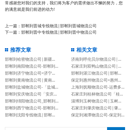
常感谢您对我们的支持，我们将为客户的需求做出不懈的努力，您
的满意就是我们前进的动力!
上一篇：
邯郸到晋城专线物流|邯郸到晋城物流公司
下一篇：
邯郸到晋中专线物流|邯郸到晋中物流公司
推荐文章
相关文章
邯郸到哈密物流公司|新疆专线
济南到呼伦贝尔物流公司|济南到呼伦贝尔物流专线
邯郸到南阳物流公司-邯郸到南阳货运专线
石家庄到双鸭山物流公司|石家庄到双鸭山货运专线
邯郸到济宁物流公司=济宁专线
邯郸到湛江物流公司|邯郸到湛江物流专线
邯郸到黄南物流公司|黄南专线
保定到惠州物流公司=惠州专线
邯郸到盐城物流公司-「盐城专线」
上海到抚顺物流公司-运费多少「服务周到」
邯郸到安庆物流公司「安庆专线」
石家庄到桂林物流公司「桂林专线」
邯郸到绵阳物流公司_邯郸到绵阳物流专线
淄博到玉树物流公司|玉树专线
邯郸到西宁物流公司-邯郸到西宁货运专线
石家庄到肇庆物流公司|肇庆专线
邯郸到沈阳专线物流|邯郸到沈阳物流公司
保定到湘潭物流公司-保定到湘潭货运专线