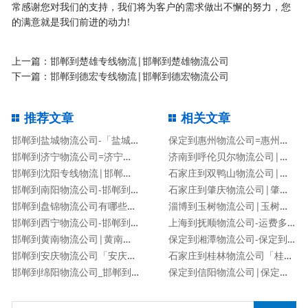
常感谢您对我们的支持，我们将为客户的需求做出不懈的努力，您
的满意就是我们前进的动力!
上一篇：
邯郸到楚雄专线物流|邯郸到楚雄物流公司
下一篇：
邯郸到德宏专线物流|邯郸到德宏物流公司
推荐文章
相关文章
邯郸到盐城物流公司-「盐城专线」
保定到惠州物流公司=惠州专线
邯郸到济宁物流公司=济宁专线
济南到呼伦贝尔物流公司|济南到呼伦贝尔物流专线
邯郸到沈阳专线物流|邯郸到沈阳物流公司
石家庄到双鸭山物流公司|石家庄到双鸭山货运专线
邯郸到南阳物流公司-邯郸到南阳货运专线
石家庄到肇庆物流公司|肇庆专线
邯郸到盘锦物流公司有哪些专线
淄博到玉树物流公司|玉树专线
邯郸到西宁物流公司-邯郸到西宁货运专线
上海到抚顺物流公司-运费多少「服务周到」
邯郸到黄南物流公司|黄南专线
保定到湘潭物流公司-保定到湘潭货运专线
邯郸到安庆物流公司「安庆专线」
石家庄到桂林物流公司「桂林专线」
邯郸到绵阳物流公司_邯郸到绵阳物流专线
保定到信阳物流公司|保定到信阳物流专线