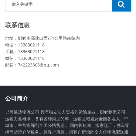
联系信息
地址：邯郸南高速口西行1公里路南院内
电话：13363021118
手机：
13363021118
微信：13363021118
邮箱：742223868@qq.com
公司简介
邯郸通达物流公司 具有独立法人资格的运输企业，邯郸物流公司
运输力量雄厚，备有各种类型的车，运输区域遍及全国各地大、中
城市，主营邯郸到全国公路货运,、国内长短途、搬家迁厂，整车零
担等货运仓储服务。急客户所急，想客户所想的全方位物流配送服