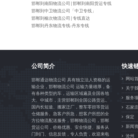
邯郸到南阳物流公司|邯郸到南阳货运专线
邯郸到中卫物流公司「中卫专线」
邯郸到榆次物流公司|专线直达
邯郸到丹东物流专线-丹东专线
公司简介
快速
网站首
邯郸通达物流公司 具有独立法人资格的运
输企业，邯郸物流公司 运输力量雄厚，备
关于我
有各种类型的车，运输区域遍及全国各地
服务项
大、中城市，主营邯郸到全国公路货运,、
国内长短途、搬家迁厂，整车零担等货运
石家
仓储服务。急客户所急，想客户所想的全
保定
方位物流配送服务，邯郸物流公司，邯郸
新闻资
货运公司，价格优惠、安全快捷、服务从
门到门、信息反馈，专人负责，欢迎来电
沧州