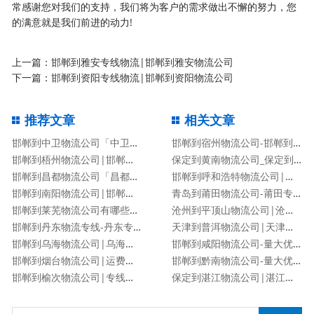
常感谢您对我们的支持，我们将为客户的需求做出不懈的努力，您
的满意就是我们前进的动力!
上一篇：
邯郸到雅安专线物流|邯郸到雅安物流公司
下一篇：
邯郸到资阳专线物流|邯郸到资阳物流公司
推荐文章
相关文章
邯郸到中卫物流公司「中卫专线」
邯郸到宿州物流公司-邯郸到宿州货运专线
邯郸到梧州物流公司|邯郸到梧州物流专线
保定到黄南物流公司_保定到黄南物流专线
邯郸到昌都物流公司「昌都专线」
邯郸到呼和浩特物流公司|邯郸到呼和浩特物流专线
邯郸到南阳物流公司|邯郸到南阳货运专线
青岛到莆田物流公司-莆田专线
邯郸到莱芜物流公司有哪些专线
沧州到平顶山物流公司|沧州到平顶山物流专线
邯郸到丹东物流专线-丹东专线
天津到普洱物流公司|天津到普洱物流专线
邯郸到乌海物流公司|乌海专线
邯郸到咸阳物流公司-量大优惠「价格优惠」
邯郸到烟台物流公司|运费查询
邯郸到黔南物流公司-量大优惠「价格优惠」
邯郸到榆次物流公司|专线直达
保定到湛江物流公司|湛江专线