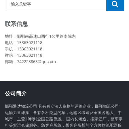
联系信息
地址：邯郸南高速口西行1公里路南院内
电话：13363021118
手机：
13363021118
微信：13363021118
邮箱：742223868@qq.com
公司简介
邯郸通达物流公司 具有独立法人资格的运输企业，邯郸物流公司
运输力量雄厚，备有各种类型的车，运输区域遍及全国各地大、中
城市，主营邯郸到全国公路货运,、国内长短途、搬家迁厂，整车零
担等货运仓储服务。急客户所急，想客户所想的全方位物流配送服