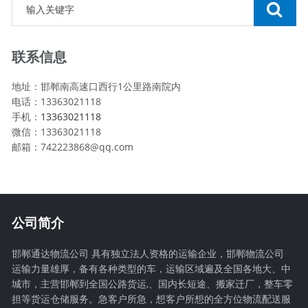
联系信息
地址：邯郸南高速口西行1公里路南院内
电话：13363021118
手机：
13363021118
微信：13363021118
邮箱：742223868@qq.com
公司简介
邯郸通达物流公司 具有独立法人资格的运输企业，邯郸物流公司
运输力量雄厚，备有各种类型的车，运输区域遍及全国各地大、中
城市，主营邯郸到全国公路货运,、国内长短途、搬家迁厂，整车零
担等货运仓储服务。急客户所急，想客户所想的全方位物流配送服