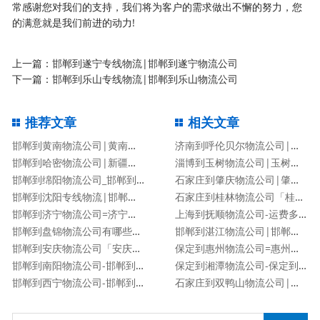
常感谢您对我们的支持，我们将为客户的需求做出不懈的努力，您
的满意就是我们前进的动力!
上一篇：
邯郸到遂宁专线物流|邯郸到遂宁物流公司
下一篇：
邯郸到乐山专线物流|邯郸到乐山物流公司
推荐文章
相关文章
邯郸到黄南物流公司|黄南专线
济南到呼伦贝尔物流公司|济南到呼伦贝尔物流专线
邯郸到哈密物流公司|新疆专线
淄博到玉树物流公司|玉树专线
邯郸到绵阳物流公司_邯郸到绵阳物流专线
石家庄到肇庆物流公司|肇庆专线
邯郸到沈阳专线物流|邯郸到沈阳物流公司
石家庄到桂林物流公司「桂林专线」
邯郸到济宁物流公司=济宁专线
上海到抚顺物流公司-运费多少「服务周到」
邯郸到盘锦物流公司有哪些专线
邯郸到湛江物流公司|邯郸到湛江物流专线
邯郸到安庆物流公司「安庆专线」
保定到惠州物流公司=惠州专线
邯郸到南阳物流公司-邯郸到南阳货运专线
保定到湘潭物流公司-保定到湘潭货运专线
邯郸到西宁物流公司-邯郸到西宁货运专线
石家庄到双鸭山物流公司|石家庄到双鸭山货运专线