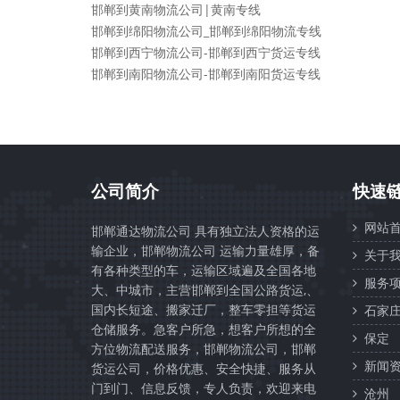
邯郸到黄南物流公司|黄南专线
邯郸到绵阳物流公司_邯郸到绵阳物流专线
邯郸到西宁物流公司-邯郸到西宁货运专线
邯郸到南阳物流公司-邯郸到南阳货运专线
公司简介
快速
网站首
邯郸通达物流公司 具有独立法人资格的运
输企业，邯郸物流公司 运输力量雄厚，备
关于我
有各种类型的车，运输区域遍及全国各地
服务项
大、中城市，主营邯郸到全国公路货运,、
国内长短途、搬家迁厂，整车零担等货运
石家
仓储服务。急客户所急，想客户所想的全
保定
方位物流配送服务，邯郸物流公司，邯郸
新闻资
货运公司，价格优惠、安全快捷、服务从
门到门、信息反馈，专人负责，欢迎来电
沧州