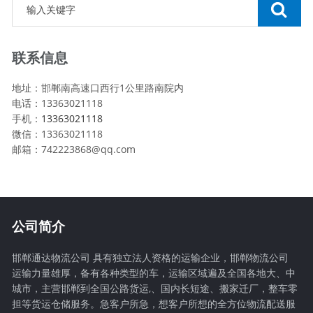
联系信息
地址：邯郸南高速口西行1公里路南院内
电话：13363021118
手机：
13363021118
微信：13363021118
邮箱：742223868@qq.com
公司简介
邯郸通达物流公司 具有独立法人资格的运输企业，邯郸物流公司
运输力量雄厚，备有各种类型的车，运输区域遍及全国各地大、中
城市，主营邯郸到全国公路货运,、国内长短途、搬家迁厂，整车零
担等货运仓储服务。急客户所急，想客户所想的全方位物流配送服