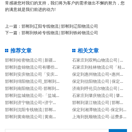
常感谢您对我们的支持，我们将为客户的需求做出不懈的努力，您
的满意就是我们前进的动力!
上一篇：
邯郸到辽阳专线物流|邯郸到辽阳物流公司
下一篇：
邯郸到铁岭专线物流|邯郸到铁岭物流公司
推荐文章
相关文章
邯郸到哈密物流公司|新疆专线
石家庄到双鸭山物流公司|石家庄到双鸭山货运专线
邯郸到盘锦物流公司有哪些专线
石家庄到桂林物流公司「桂林专线」
邯郸到安庆物流公司「安庆专线」
保定到惠州物流公司=惠州专线
邯郸到绵阳物流公司_邯郸到绵阳物流专线
保定到信阳物流公司|保定到信阳物流专线
邯郸到南阳物流公司-邯郸到南阳货运专线
济南到呼伦贝尔物流公司|济南到呼伦贝尔物流专线
邯郸到盐城物流公司-「盐城专线」
石家庄到肇庆物流公司|肇庆专线
邯郸到济宁物流公司=济宁专线
邯郸到湛江物流公司|邯郸到湛江物流专线
邯郸到沈阳专线物流|邯郸到沈阳物流公司
保定到湘潭物流公司-保定到湘潭货运专线
邯郸到黄南物流公司|黄南专线
上海到抚顺物流公司-运费多少「服务周到」