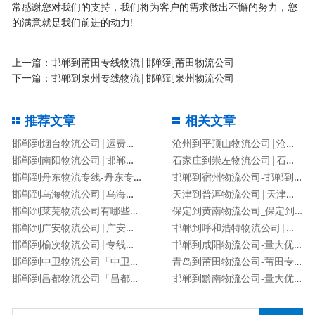
常感谢您对我们的支持，我们将为客户的需求做出不懈的努力，您
的满意就是我们前进的动力!
上一篇：
邯郸到莆田专线物流|邯郸到莆田物流公司
下一篇：
邯郸到泉州专线物流|邯郸到泉州物流公司
推荐文章
相关文章
邯郸到烟台物流公司|运费查询
沧州到平顶山物流公司|沧州到平顶山物流专线
邯郸到南阳物流公司|邯郸到南阳货运专线
石家庄到崇左物流公司|石家庄到崇左物流专线
邯郸到丹东物流专线-丹东专线
邯郸到宿州物流公司-邯郸到宿州货运专线
邯郸到乌海物流公司|乌海专线
天津到普洱物流公司|天津到普洱物流专线
邯郸到莱芜物流公司有哪些专线
保定到黄南物流公司_保定到黄南物流专线
邯郸到广安物流公司|广安专线
邯郸到呼和浩特物流公司|邯郸到呼和浩特物流专线
邯郸到榆次物流公司|专线直达
邯郸到咸阳物流公司-量大优惠「价格优惠」
邯郸到中卫物流公司「中卫专线」
青岛到莆田物流公司-莆田专线
邯郸到昌都物流公司「昌都专线」
邯郸到黔南物流公司-量大优惠「价格优惠」