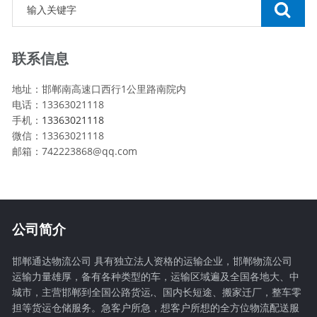
联系信息
地址：邯郸南高速口西行1公里路南院内
电话：13363021118
手机：
13363021118
微信：13363021118
邮箱：742223868@qq.com
公司简介
邯郸通达物流公司 具有独立法人资格的运输企业，邯郸物流公司
运输力量雄厚，备有各种类型的车，运输区域遍及全国各地大、中
城市，主营邯郸到全国公路货运,、国内长短途、搬家迁厂，整车零
担等货运仓储服务。急客户所急，想客户所想的全方位物流配送服